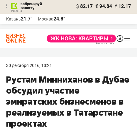
забронируй
$
82.17
€
94.84
¥
12.17
валюту
21.7°
24.8°
Казань
Москва
30 декабря 2016, 13:21
Рустам Минниханов в Дубае
обсудил участие
эмиратских бизнесменов в
реализуемых в Татарстане
проектах