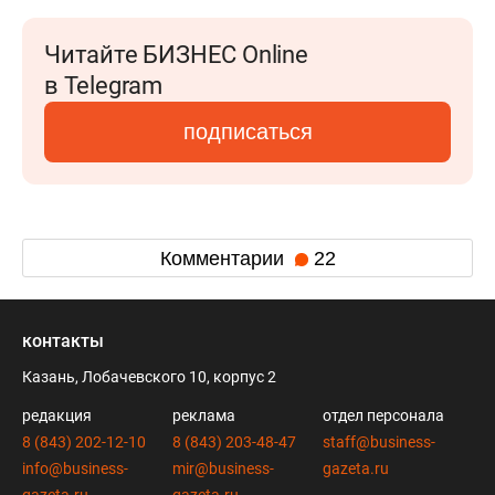
Читайте БИЗНЕС Online
в Telegram
подписаться
Комментарии
22
контакты
Казань, Лобачевского 10, корпус 2
редакция
реклама
отдел персонала
8 (843) 202-12-10
8 (843) 203-48-47
staff@business-
info@business-
mir@business-
gazeta.ru