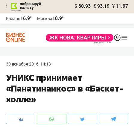
забронируй
$
80.93
€
93.19
¥
11.97
валюту
16.9°
18.9°
Казань
Москва
30 декабря 2016, 14:13
УНИКС принимает
«Панатинаикос» в «Баскет-
холле»