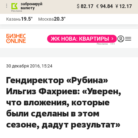
забронируй
$
82.17
€
94.84
¥
12.17
валюту
19.5°
20.3°
Казань
Москва
30 декабря 2016, 15:24
Гендиректор «Рубина»
Ильгиз Фахриев: «Уверен,
что вложения, которые
были сделаны в этом
сезоне, дадут результат»