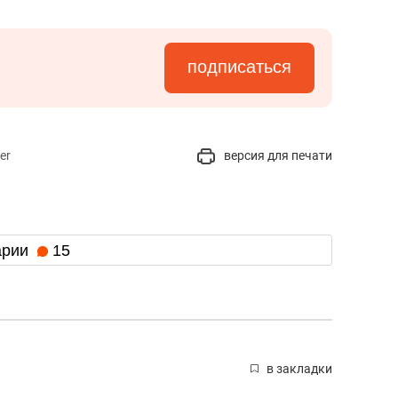
а Героев»
Казани
подписаться
er
версия для печати
арии
15
в закладки