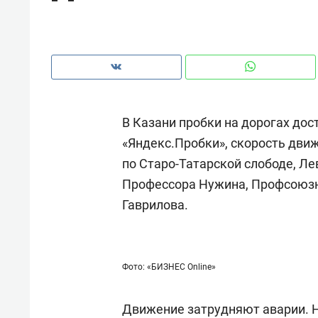
В Казани пробки на дорогах дос
«Яндекс.Пробки», скорость движ
по Старо-Татарской слободе, Ле
Профессора Нужина, Профсоюзн
Гаврилова.
Рекомендуем
Рекоме
Фото: «БИЗНЕС Online»
и Face
Опыт выживания в дикой
Мекси
 будет
природе, работа
и ваго
Движение затрудняют аварии. 
ва»
с ментальным и физическим
в Мен