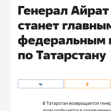
Генерал Айра
станет главны
федеральным 
по Татарстану
В Татарстан возвращается гене
этом сообщается в традиционно