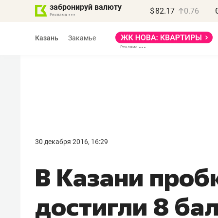
забронируй валюту
$
82.17
0.76
Казань
Закамье
30 декабря 2016, 16:29
В Казани проб
достигли 8 ба