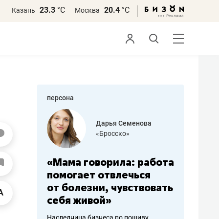
23.3
°С
20.4
°С
Казань
Москва
персона
бодец
Дарья Семенова
 решения»
«Бросско»
«Мама говорила: работа
«Не зна
вообще,
помогает отвлечься
правил,
от болезни, чувствовать
потерят
себя живой»
полгода
ирмы
Наследница бизнеса по пошиву
Как бизнесу 