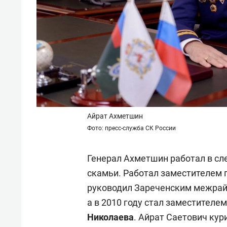
Айрат Ахметшин
Фото: пресс-служба СК России
Генерал Ахметшин работал в сле
скамьи. Работал заместителем 
руководил Зареченским межрай
а в 2010 году стал заместителе
Николаева
. Айрат Саетович кур