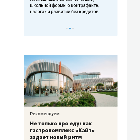
н, дотошных
школьной формы о контрафакте,
рынки, почем
осах мастеров
налогах и развитии без кредитов
чем интересе
Рекомендуем
Рекоме
аждые
Не только про еду: как
Элитн
канал»
гастрокомплекс «Кайт»
и бре
рии
задает новый ритм
гаран