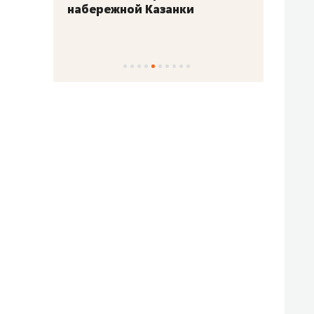
набережной Казанки
«Барк
«Рез