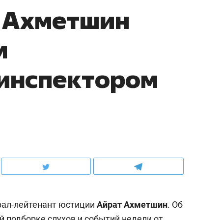
т Ахметшин
м
инспектором
рал-лейтенант юстиции
Айрат Ахметшин
. Об
й подборке слухов и событий недели от