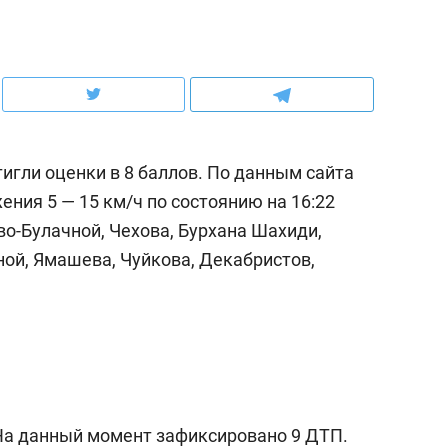
рынки, почему надо знать аксакалов и
о трехкратном росте це
чем интересен Оман?
клиентах и чудных запр
тигли оценки в 8 баллов. По данным сайта
ения 5 — 15 км/ч по состоянию на 16:22
во-Булачной, Чехова, Бурхана Шахиди,
ой, Ямашева, Чуйкова, Декабристов,
ндуем
Рекомендуем
ка, рок-концерт
«Прорывы случались к
н с чак-чаком: как
30 метров»: как «Водо
На данный момент зафиксировано 9 ДТП.
делеевске прошла
лечит подземные арте