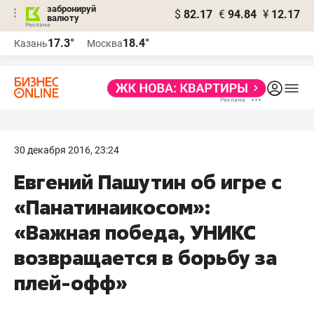
забронируй
$
82.17
€
94.84
¥
12.17
валюту
17.3°
18.4°
Казань
Москва
30 декабря 2016, 23:24
Евгений Пашутин об игре с
«Панатинаикосом»:
«Важная победа, УНИКС
возвращается в борьбу за
плей-офф»