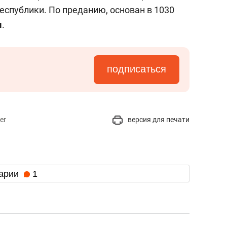
состоянием как основа
еспублики. По преданию, основан в 1030
антихрупких команд
м
.
подписаться
er
версия для печати
арии
1