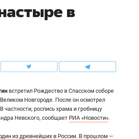
настыре в
ов и
о трехкратном росте цен, дотошных
школьной формы о конт
клиентах и чудных запросах мастеров
налогах и развитии без 
тин
встретил Рождество в Спасском соборе
 Великом Новгороде.
После он осмотрел
В частности, роспись храма и гробницу
ндуем
Рекомендуем
андра Невского, сообщает
РИА «Новости»
.
мер до квартиры и Face
Опыт выживания в дик
сто ключа: какой будет
природе, работа
дин из древнейших в России. В прошлом —
асность в ЖК «Нова»
с ментальным и физич