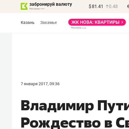
забронируй валюту
$
81.41
0.48
Казань
Закамье
Василь Мазитов
МАРТ
7 января 2017, 09:36
«Не зная местных
Владимир Пути
правил, бизнес может
потерять минимум
Рождество в С
полгода»
Как бизнесу выйти на зарубежные