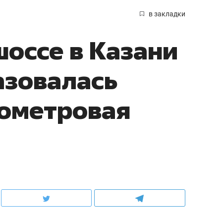
в закладки
оссе в Казани
азовалась
лометровая