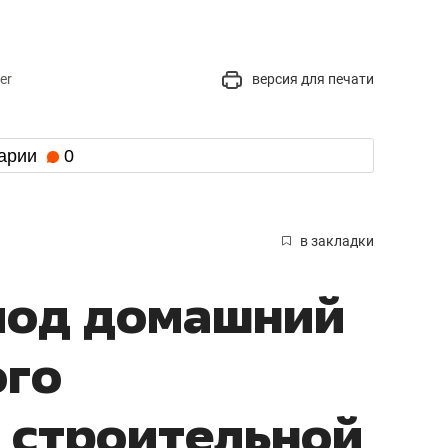
er
версия для печати
арии
0
в закладки
под домашний
ого
 строительной