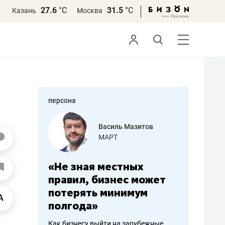
27.6
°С
31.5
°С
Казань
Москва
персона
еменова
Василь Мазитов
»
МАРТ
а: работа
«Не зная местных
«Мне лу
ечься
правил, бизнес может
не зара
вствовать
потерять минимум
чем пот
полгода»
репутац
пошиву
Как бизнесу выйти на зарубежные
Владелец от