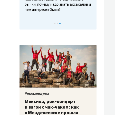
рафакте,
рынки, почему надо знать аксакалов и
о трехкратно
кредитов
чем интересен Оман?
клиентах и ч
Рекомендуем
Рекоме
ой
Мексика, рок-концерт
«Прор
и вагон с чак-чаком: как
30 ме
еским
в Менделеевске прошла
лечит