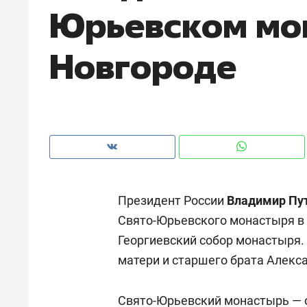
Юрьевском мо
рынки, почему надо знать аксакал
чем интересен Оман?
Новгороде
Президент России
Владимир Пу
Свято-Юрьевского монастыря в
Георгиевский собор монастыря. 
Рекомендуем
Рекоме
матери и старшего брата Алекс
Как ГК «МИР ГРУПП» и ВТБ
150 ка
создают оазис жилого
ID вме
комфорта под Казанью
Свято-Юрьевский монастырь — о
безоп