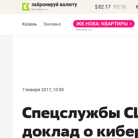
забронируй валюту
$
82.17
0.76
Казань
Закамье
Василь Мазитов
МАРТ
7 января 2017, 10:50
«Не зная местных
Спецслужбы С
правил, бизнес может
потерять минимум
доклад о кибе
полгода»
Как бизнесу выйти на зарубежные