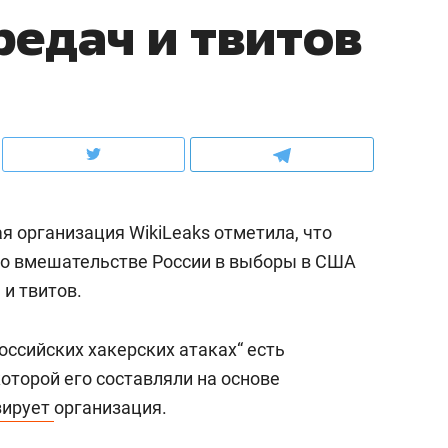
редач и твитов
ов и
о трехкратном росте цен, дотошных
школьной формы о конт
клиентах и чудных запросах мастеров
налогах и развитии без 
организация WikiLeaks отметила, что
 о вмешательстве России в выборы в США
 и твитов.
оссийских хакерских атаках“ есть
ндуем
Рекомендуем
которой его составляли на основе
мер до квартиры и Face
Опыт выживания в дик
зирует
организация.
сто ключа: какой будет
природе, работа
асность в ЖК «Нова»
с ментальным и физич