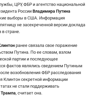
состоянием как основа
ужбы, ЦРУ, ФБР и агентство национальной
антихрупких команд
зидента России
Владимира Путина
ские выборы в США. Информация
 пятницу не засекреченной версии доклада
 в стране.
Клинтон
ранее связала свое поражение
ством Путина. По ее словам, взлом
еской партии и последующее
ся фактов являлись сведением Путиным
 после возобновления ФБР расследования
ия Клинтон секретной информации
татах не стали поддерживать
 Трампа
, считает она.