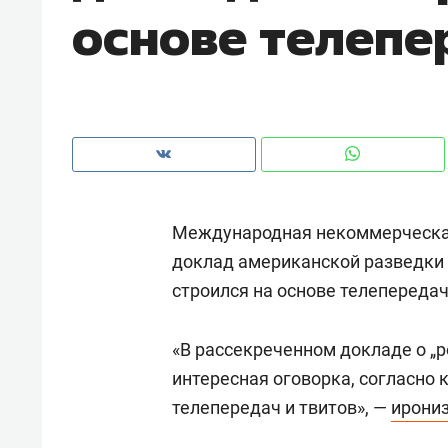
основе телепе
рынки, почему надо знать аксакал
чем интересен Оман?
Международная некоммерческая 
доклад американской разведки
строился на основе телепередач
«В рассекреченном докладе о „р
Рекомендуем
Рекоме
интересная оговорка, согласно 
Как ГК «МИР ГРУПП» и ВТБ
150 ка
телепередач и твитов», —
ирони
создают оазис жилого
ID вме
комфорта под Казанью
безоп