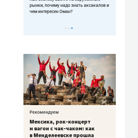
рафакте,
рынки, почему надо знать аксакалов и
о трехкратно
кредитов
чем интересен Оман?
клиентах и ч
Рекомендуем
Рекоме
ой
Мексика, рок-концерт
«Прор
и вагон с чак-чаком: как
30 ме
еским
в Менделеевске прошла
лечит