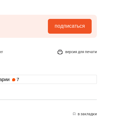
подписаться
er
версия для печати
арии
7
в закладки