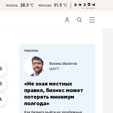
28.3
°С
31.5
°С
Казань
Москва
персона
еменова
Василь Мазитов
»
МАРТ
а: работа
«Не зная местных
«Мне лу
ечься
правил, бизнес может
не зара
вствовать
потерять минимум
чем пот
полгода»
репутац
пошиву
Как бизнесу выйти на зарубежные
Владелец от