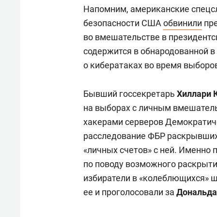
Напомним, американские спецсл
безопасности США
обвинили
пре
во вмешательстве в президент
содержится в обнародованной в
о кибератаках во время выборов
Бывший госсекретарь
Хиллари 
на выборах с личным вмешатель
хакерами серверов Демократич
расследование ФБР раскрывших
«личных счетов» с ней. Именно
по поводу возможного раскрыт
избиратели в «колеблющихся» ш
ее и проголосовали за
Дональда