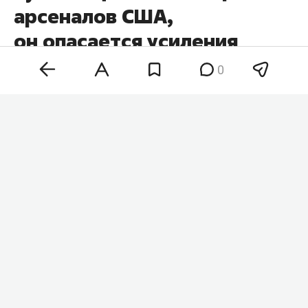
арсеналов США,
он опасается усиления
Ирана
0
Публикации в СМИ о возможном истощении
американских запасов боеприпасов после
военной операции против Ирана «сводят с ума»
президента США
Дональда Трампа
. Он считает,
что сообщения о нехватке вооружений могут
придать уверенности Ирану и ослабить позиции
Соединенных Штатов. Об этом сообщает
ТАСС
со ссылкой на газету The Wall Street Journal и ее