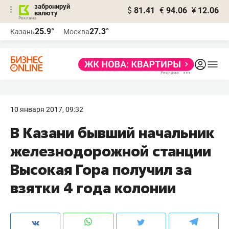
забронируй
$
81.41
€
94.06
¥
12.06
валюту
25.9°
27.3°
Казань
Москва
10 января 2017, 09:32
В Казани бывший начальник
железнодорожной станции
Высокая Гора получил за
взятки 4 года колонии