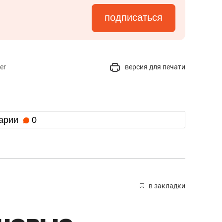
подписаться
er
версия для печати
арии
0
в закладки