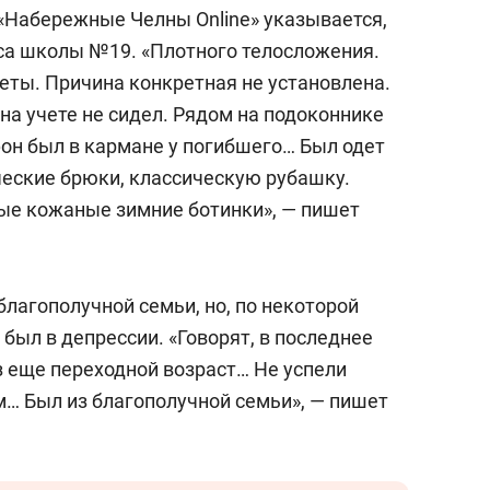
состоянием как основа
 «Набережные Челны Online» указывается,
антихрупких команд
сса школы №19. «Плотного телосложения.
еты. Причина конкретная не установлена.
на учете не сидел. Рядом на подоконнике
он был в кармане у погибшего… Был одет
ческие брюки, классическую рубашку.
ые кожаные зимние ботинки», — пишет
благополучной семьи, но, по некоторой
был в депрессии. «Говорят, в последнее
з еще переходной возраст… Не успели
… Был из благополучной семьи», — пишет