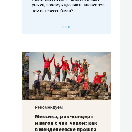
рафакте,
рынки, почему надо знать аксакалов и
о трехкратно
кредитов
чем интересен Оман?
клиентах и ч
Рекомендуем
Рекоме
ой
Мексика, рок-концерт
«Прор
и вагон с чак-чаком: как
30 ме
еским
в Менделеевске прошла
лечит