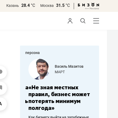
28.4
°С
31.5
°С
Казань
Москва
персона
еменова
Василь Мазитов
»
МАРТ
а: работа
«Не зная местных
«Мне лу
ечься
правил, бизнес может
не зара
вствовать
потерять минимум
чем пот
полгода»
репутац
пошиву
Как бизнесу выйти на зарубежные
Владелец от