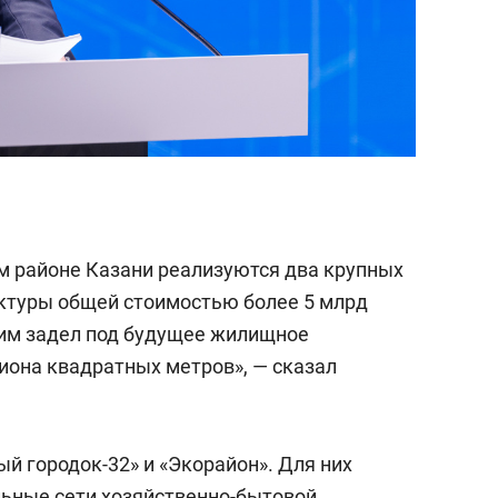
м районе Казани реализуются два крупных
ктуры общей стоимостью более 5 млрд
дим задел под будущее жилищное
иона квадратных метров», — сказал
ый городок-32» и «Экорайон». Для них
ьные сети хозяйственно-бытовой