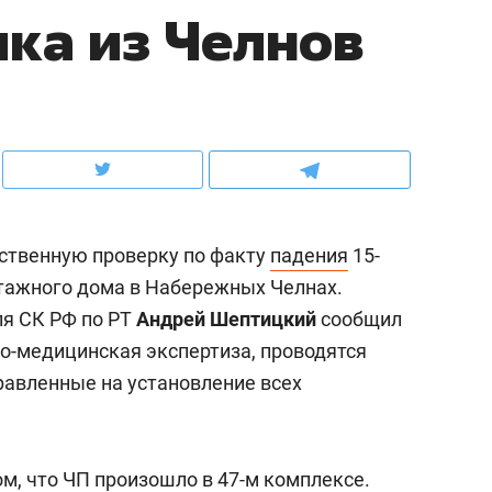
ка из Челнов
ов и
о трехкратном росте цен, дотошных
школьной формы о конт
клиентах и чудных запросах мастеров
налогах и развитии без 
ственную проверку по факту
падения
15-
этажного дома в Набережных Челнах.
я СК РФ по РТ
Андрей Шептицкий
сообщил
но-медицинская экспертиза, проводятся
авленные на установление всех
ндуем
Рекомендуем
мер до квартиры и Face
Опыт выживания в дик
сто ключа: какой будет
природе, работа
м, что ЧП произошло в 47-м комплексе.
асность в ЖК «Нова»
с ментальным и физич