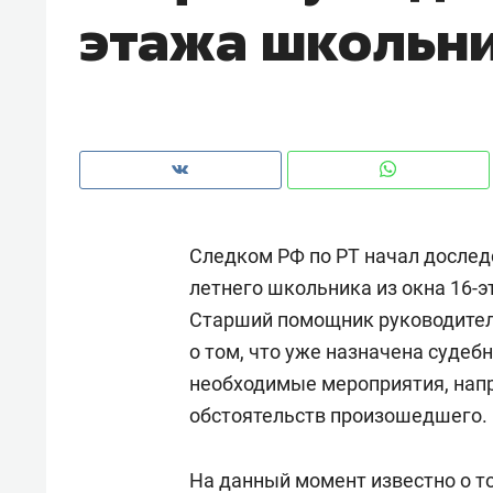
этажа школьни
рынки, почему надо знать аксакал
чем интересен Оман?
Следком РФ по РТ начал дослед
летнего школьника из окна 16-
Старший помощник руководител
о том, что уже назначена судеб
необходимые мероприятия, напр
Рекомендуем
Рекоме
обстоятельств произошедшего.
Как ГК «МИР ГРУПП» и ВТБ
150 ка
создают оазис жилого
ID вме
На данный момент известно о то
комфорта под Казанью
безоп