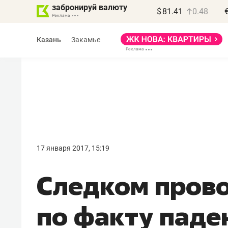
забронируй валюту
$
81.41
0.48
Казань
Закамье
Василь Мазитов
МАРТ
17 января 2017, 15:19
«Не зная местных
Следком пров
правил, бизнес может
потерять минимум
по факту паден
полгода»
Как бизнесу выйти на зарубежные