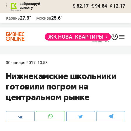
забронируй
$
82.17
€
94.84
¥
12.17
валюту
27.3°
25.6°
Казань
Москва
30 января 2017, 10:58
Нижнекамские школьники
готовили погром на
центральном рынке