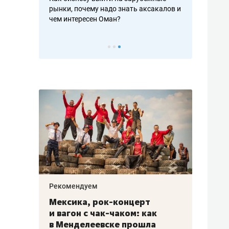
рафакте,
рынки, почему надо знать аксакалов и
о трехкратно
кредитов
чем интересен Оман?
клиентах и ч
Рекомендуем
Рекоме
ой
Мексика, рок-концерт
«Прор
и вагон с чак-чаком: как
30 ме
еским
в Менделеевске прошла
лечит