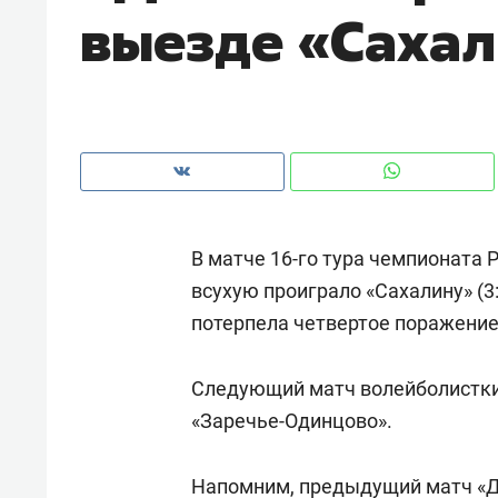
выезде «Саха
рынки, почему надо знать аксакал
чем интересен Оман?
В матче 16-го тура чемпионата 
всухую проиграло «Сахалину» (3:
потерпела четвертое поражение 
Следующий матч волейболистки
Рекомендуем
Рекоме
«Заречье-Одинцово».
Как ГК «МИР ГРУПП» и ВТБ
150 ка
создают оазис жилого
ID вме
Напомним, предыдущий матч «Д
комфорта под Казанью
безоп