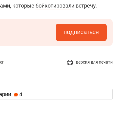
состоянием как основа
ками, которые
бойкотировали
встречу.
антихрупких команд
подписаться
er
версия для печати
арии
4