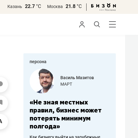
22.7
°С
21.8
°С
Казань
Москва
персона
еменова
Василь Мазитов
»
МАРТ
а: работа
«Не зная местных
«Мне лу
ечься
правил, бизнес может
не зара
вствовать
потерять минимум
чем пот
полгода»
репутац
пошиву
Как бизнесу выйти на зарубежные
Владелец от