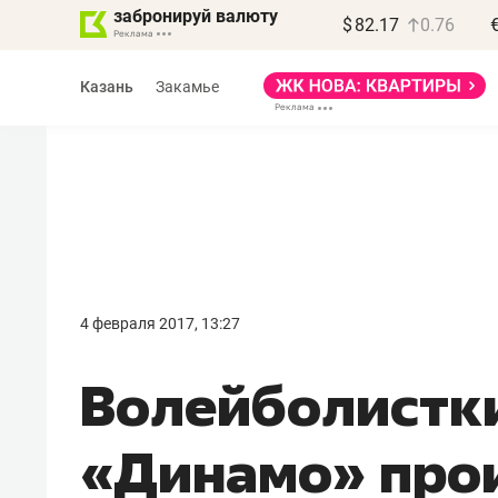
забронируй валюту
$
82.17
0.76
Казань
Закамье
Василь Мазитов
МАРТ
4 февраля 2017, 13:27
«Не зная местных
​Волейболистк
правил, бизнес может
потерять минимум
«Динамо» про
полгода»
Как бизнесу выйти на зарубежные