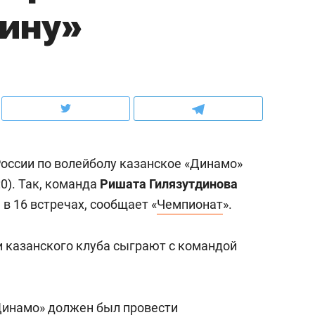
лину»
ов и
о трехкратном росте цен, дотошных
школьной формы о конт
клиентах и чудных запросах мастеров
налогах и развитии без 
России по волейболу казанское «Динамо»
0). Так, команда
Ришата Гилязутдинова
в 16 встречах, сообщает «
Чемпионат
».
 казанского клуба сыграют с командой
ндуем
Рекомендуем
мер до квартиры и Face
Опыт выживания в дик
сто ключа: какой будет
природе, работа
инамо» должен был провести
асность в ЖК «Нова»
с ментальным и физич