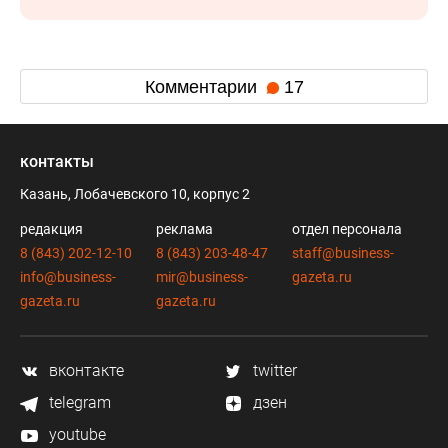
Комментарии
17
контакты
Казань, Лобачевского 10, корпус 2
редакция
реклама
отдел персонала
8 (843) 202-12-10
8 (843) 203-48-47
staff@business-
info@business-
mir@business-
gazeta.ru
gazeta.ru
gazeta.ru
вконтакте
twitter
telegram
дзен
youtube