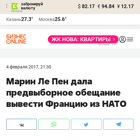
забронируй
$
82.17
€
94.84
¥
12.17
валюту
27.3°
25.6°
Казань
Москва
4 февраля 2017, 21:30
Марин Ле Пен дала
предвыборное обещание
вывести Францию из НАТО