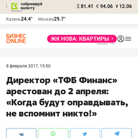
забронируй
$
81.41
€
94.06
¥
12.06
валюту
24.4°
29.7°
Казань
Москва
8 февраля 2017, 15:50
Директор «ТФБ Финанс»
арестован до 2 апреля:
«Когда будут оправдывать,
не вспомнит никто!»