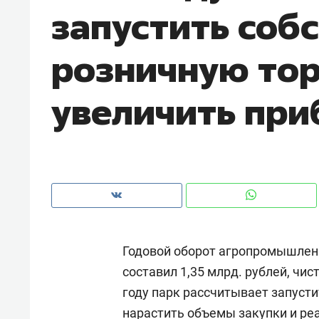
запустить соб
рынки, почему надо знать аксакал
чем интересен Оман?
розничную тор
увеличить при
Годовой оборот агропромышленн
Рекомендуем
Рекоме
составил 1,35 млрд. рублей, чис
Как ГК «МИР ГРУПП» и ВТБ
150 ка
году парк рассчитывает запусти
создают оазис жилого
ID вме
комфорта под Казанью
безоп
нарастить объемы закупки и ре