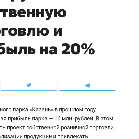
ственную
ов и
о трехкратном росте цен, дотошных
школьной формы о конт
клиентах и чудных запросах мастеров
налогах и развитии без 
говлю и
быль на 20%
ого парка «Казань» в прошлом году
ндуем
Рекомендуем
тая прибыль парка — 16 млн. рублей. В этом
мер до квартиры и Face
Опыт выживания в дик
ть проект собственной розничной торговли,
сто ключа: какой будет
природе, работа
асность в ЖК «Нова»
с ментальным и физич
ализации продукции и привлекать