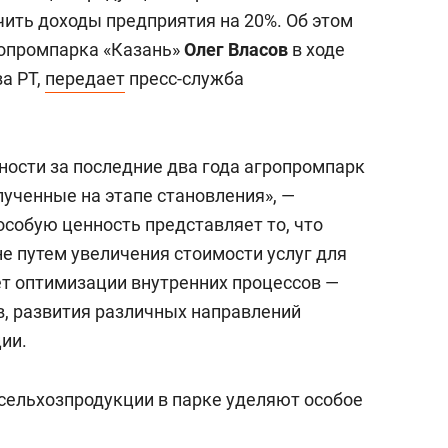
состоянием как основа
чить доходы предприятия на 20%. Об этом
антихрупких команд
ропромпарка «Казань»
Олег Власов
в ходе
а РТ,
передает
пресс-служба
ности за последние два года агропромпарк
лученные на этапе становления», —
 особую ценность представляет то, что
не путем увеличения стоимости услуг для
ет оптимизации внутренних процессов —
, развития различных направлений
ии.
 сельхозпродукции в парке уделяют особое