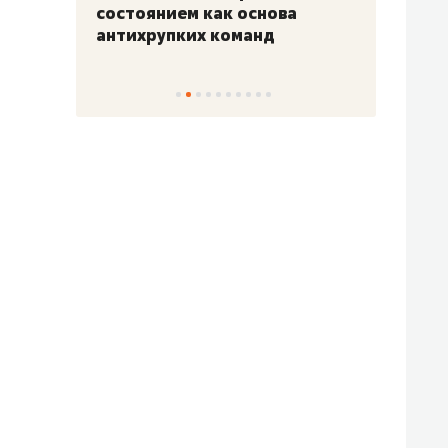
«Гонка Героев»
Казан