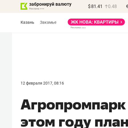
забронируй валюту
$
81.41
0.48
Казань
Закамье
Василь Мазитов
МАРТ
12 февраля 2017, 08:16
«Не зная местных
​Агропромпарк
правил, бизнес может
потерять минимум
этом году пла
полгода»
Как бизнесу выйти на зарубежные