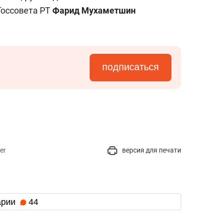
Госсовета РТ
Фарид Мухаметшин
подписаться
er
версия для печати
арии
44