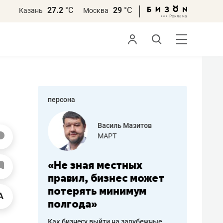
27.2
°С
29
°С
Казань
Москва
персона
еменова
Василь Мазитов
»
МАРТ
а: работа
«Не зная местных
«Мне лу
ечься
правил, бизнес может
не зара
вствовать
потерять минимум
чем пот
полгода»
репутац
пошиву
Как бизнесу выйти на зарубежные
Владелец от