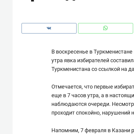
рынки, почему надо знать аксакал
чем интересен Оман?
В воскресенье в Туркменистане
утра явка избирателей составил
Туркменистана со ссылкой на д
Отмечается, что первые избират
еще в 7 часов утра, а в настоя
наблюдаются очереди. Несмотря
Рекомендуем
Рекоме
проходит спокойно, нарушений н
Как ГК «МИР ГРУПП» и ВТБ
150 ка
создают оазис жилого
ID вме
Напомним, 7 февраля в Казани
комфорта под Казанью
безоп