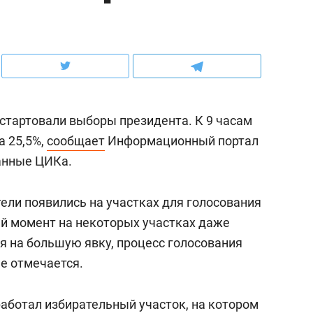
ов и
о трехкратном росте цен, дотошных
школьной формы о конт
клиентах и чудных запросах мастеров
налогах и развитии без 
 стартовали выборы президента. К 9 часам
а 25,5%,
сообщает
Информационный портал
анные ЦИКа.
ели появились на участках для голосования
щий момент на некоторых участках даже
 на большую явку, процесс голосования
ндуем
Рекомендуем
е отмечается.
мер до квартиры и Face
Опыт выживания в дик
сто ключа: какой будет
природе, работа
работал
избирательный участок, на котором
асность в ЖК «Нова»
с ментальным и физич