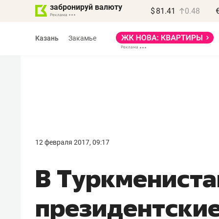
забронируй валюту
$
81.41
0.48
Казань
Закамье
Василь Мазитов
МАРТ
12 февраля 2017, 09:17
«Не зная местных
​В Туркменист
правил, бизнес может
потерять минимум
президентски
полгода»
Как бизнесу выйти на зарубежные