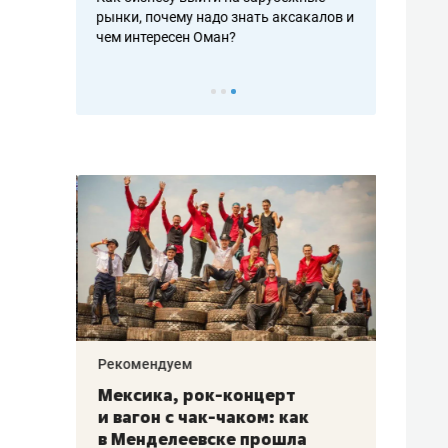
рафакте,
рынки, почему надо знать аксакалов и
о трехкратно
кредитов
чем интересен Оман?
клиентах и ч
Рекомендуем
Рекоме
ой
Мексика, рок-концерт
«Прор
и вагон с чак-чаком: как
30 ме
еским
в Менделеевске прошла
лечит