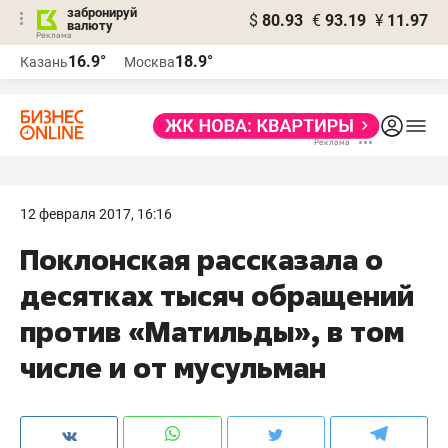
забронируй
$
80.93
€
93.19
¥
11.97
валюту
16.9°
18.9°
Казань
Москва
12 февраля 2017, 16:16
​Поклонская рассказала о
десятках тысяч обращений
против «Матильды», в том
числе и от мусульман