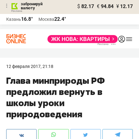
забронируй
$
82.17
€
94.84
¥
12.17
валюту
16.8°
22.4°
Казань
Москва
12 февраля 2017, 21:18
Глава минприроды РФ
предложил вернуть в
школы уроки
природоведения