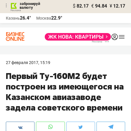
забронируй
$
82.17
€
94.84
¥
12.17
валюту
26.4°
22.9°
Казань
Москва
27 февраля 2017, 15:19
Первый Ту-160М2 будет
построен из имеющегося на
Казанском авиазаводе
задела советского времени