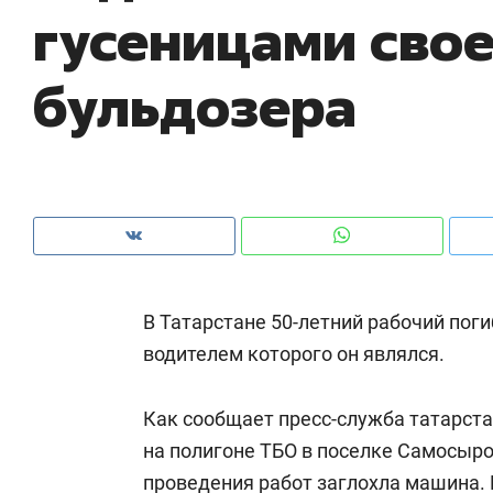
гусеницами сво
рынки, почему надо знать аксакалов и
о трехкратном рост
чем интересен Оман?
клиентах и чудных 
бульдозера
В Татарстане 50-летний рабочий поги
водителем которого он являлся.
мендуем
Рекомендуем
Как сообщает пресс-служба татарста
ГК «МИР ГРУПП» и ВТБ
150 камер до квартир
на полигоне ТБО в поселке Самосыро
дают оазис жилого
ID вместо ключа: как
форта под Казанью
проведения работ заглохла машина.
безопасность в ЖК «