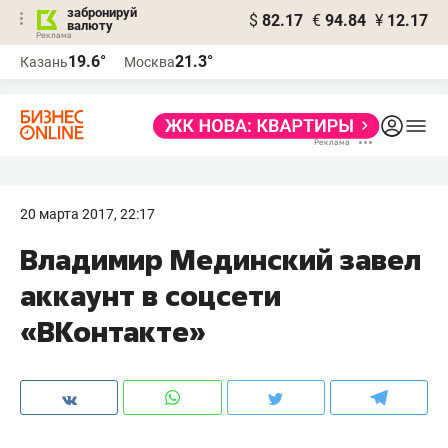
забронируй
$
82.17
€
94.84
¥
12.17
валюту
19.6°
21.3°
Казань
Москва
20 марта 2017, 22:17
Владимир Мединский завел
аккаунт в соцсети
«ВКонтакте»