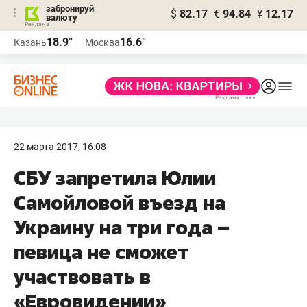
забронируй
$
82.17
€
94.84
¥
12.17
валюту
18.9°
16.6°
Казань
Москва
22 марта 2017, 16:08
СБУ запретила Юлии
Самойловой въезд на
Украину на три года –
певица не сможет
участвовать в
«Евровидении»