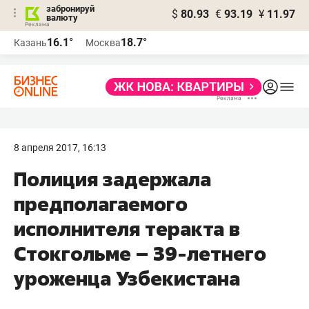
забронируй
$
80.93
€
93.19
¥
11.97
валюту
16.1°
18.7°
Казань
Москва
8 апреля 2017, 16:13
Полиция задержала
предполагаемого
исполнителя теракта в
Стокгольме – 39-летнего
уроженца Узбекистана