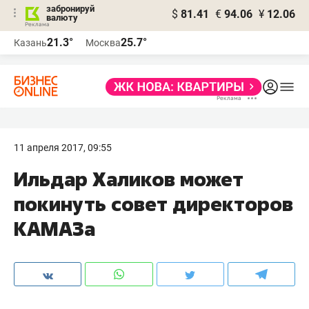
забронируй
$
81.41
€
94.06
¥
12.06
валюту
21.3°
25.7°
Казань
Москва
11 апреля 2017, 09:55
Ильдар Халиков может
покинуть совет директоров
КАМАЗа