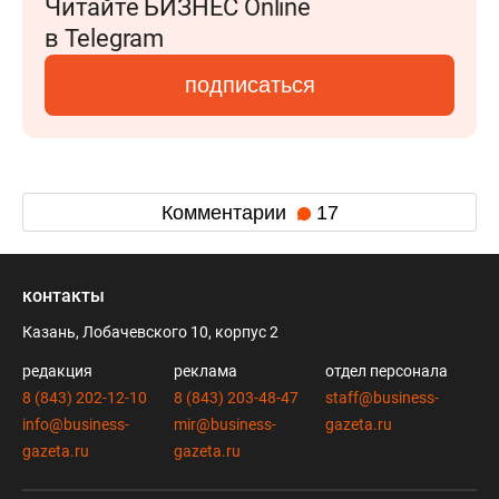
Читайте БИЗНЕС Online
в Telegram
подписаться
Комментарии
17
контакты
Казань, Лобачевского 10, корпус 2
редакция
реклама
отдел персонала
8 (843) 202-12-10
8 (843) 203-48-47
staff@business-
info@business-
mir@business-
gazeta.ru
gazeta.ru
gazeta.ru