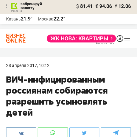
забронируй
$
81.41
€
94.06
¥
12.06
валюту
21.9°
22.2°
Казань
Москва
28 апреля 2017, 10:12
ВИЧ-инфицированным
россиянам собираются
разрешить усыновлять
детей