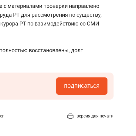
состоянием как основа
е с материалами проверки направлено
антихрупких команд
труда
РТ
для рассмотрения по существу,
курора РТ по взаимодействию со СМИ
полностью восстановлены, долг
подписаться
er
версия для печати