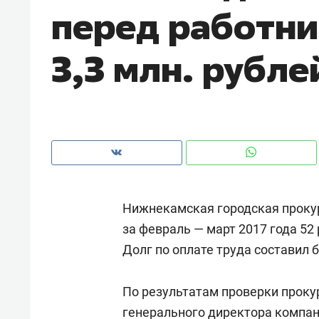
перед работни
рынки, почему надо знать аксакал
чем интересен Оман?
3,3 млн. рубле
Нижнекамская городская проку
за февраль — март 2017 года 5
Долг по оплате труда составил б
Рекомендуем
Рекоме
Как ГК «МИР ГРУПП» и ВТБ
150 ка
По результатам проверки проку
создают оазис жилого
ID вме
комфорта под Казанью
генерального директора компа
безоп