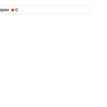
арии
0