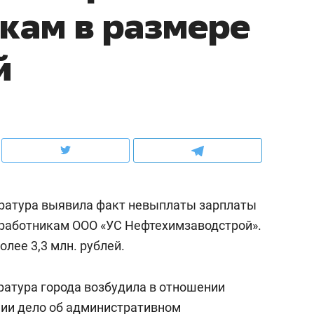
кам в размере
ов и
о трехкратном росте цен, дотошных
школьной формы о конт
клиентах и чудных запросах мастеров
налогах и развитии без 
й
ратура выявила факт невыплаты зарплаты
2 работникам ООО «УС Нефтехимзаводстрой».
олее 3,3 млн. рублей.
ндуем
Рекомендуем
мер до квартиры и Face
Опыт выживания в дик
ратура города возбудила в отношении
сто ключа: какой будет
природе, работа
нии дело об административном
асность в ЖК «Нова»
с ментальным и физич