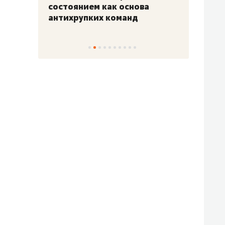
«Гонка Героев»
Казан