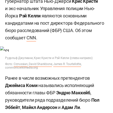
губернатор штата Нью-Джерси
Крис Кристи
и экс-начальник Управления полиции Нью-
Йорка
Рэй Келли
являются основными
кандидатами на пост директора Федерального
бюро расследований (ФБР) США. Об этом
сообщает
CNN
.
Рудольф Джулиани, Крис Кристи и Рэй Келли (слева направо)
Фото:
Crzrussian
,
David Shankbone
,
James R. Tourtellotte
,
commons.wikimedia.org
Ранее в числе возможных претендентов
Джеймса
Коми
назывались исполняющий
обязанности главы ФБР
Эндрю Маккейб
,
руководители ряда подразделений бюро
Пол
Эббейт
,
Майкл Андерсон
и
Адам Ли
.