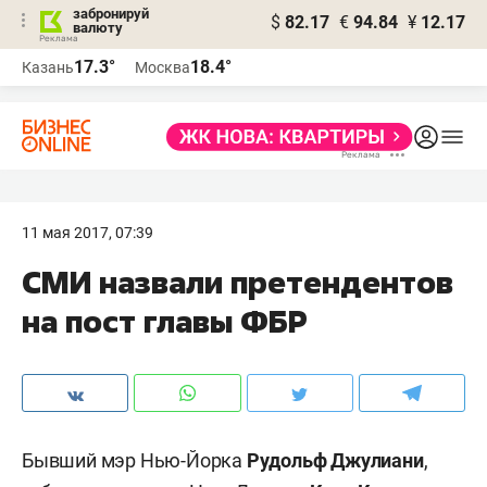
забронируй
$
82.17
€
94.84
¥
12.17
валюту
17.3°
18.4°
Казань
Москва
11 мая 2017, 07:39
СМИ назвали претендентов
на пост главы ФБР
Бывший мэр Нью-Йорка
Рудольф Джулиани
,