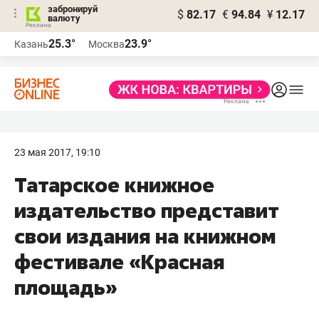
забронируй
$
82.17
€
94.84
¥
12.17
валюту
25.3°
23.9°
Казань
Москва
23 мая 2017, 19:10
Татарское книжное
издательство представит
свои издания на книжном
фестивале «Красная
площадь»