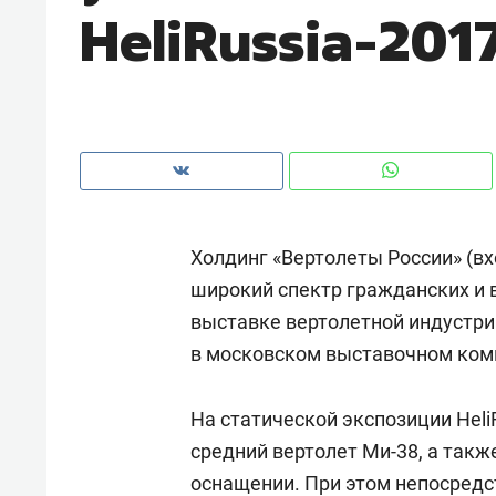
HeliRussia-201
с ЖК «Иволга» в Зеленодольске
Холдинг «Вертолеты России» (вх
широкий спектр гражданских и 
выставке вертолетной индустрии
в московском выставочном компл
Рекомендуем
Рекоме
На статической экспозиции Heli
«В банкротствах сегодня
Опыт 
средний вертолет Ми-38, а такж
ищут не активы, а людей,
приро
оснащении. При этом непосредс
которые ими управляли. Они
с мен