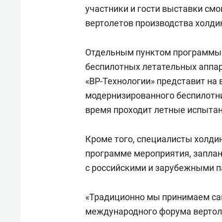
отвечают личным
состо
участники и гости выставки смо
имуществом!»
антих
вертолетов производства холди
Отдельным пунктом программы H
беспилотных летательных аппар
«ВР-Технологии» представит на
модернизированного беспилотни
время проходит летные испытан
Кроме того, специалисты холдин
программе мероприятия, запла
с российскими и зарубежными п
«Традиционно мы принимаем сам
международного форума вертолет