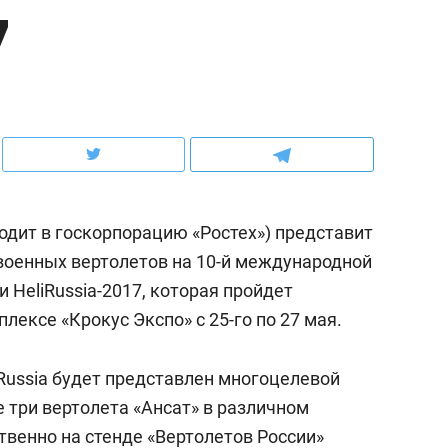
7
школьной формы о контрафакте,
рынки, почему надо зна
налогах и развитии без кредитов
чем интересен Оман?
одит в госкорпорацию «Ростех») представит
военных вертолетов на 10-й международной
 HeliRussia-2017, которая пройдет
ексе «Крокус Экспо» с 25-го по 27 мая.
ндуем
Рекомендуем
Russia будет представлен многоцелевой
выживания в дикой
Мексика, рок-концерт
е три вертолета «Ансат» в различном
де, работа
и вагон с чак-чаком: ка
твенно на стенде «Вертолетов России»
тальным и физическим
в Менделеевске прошл