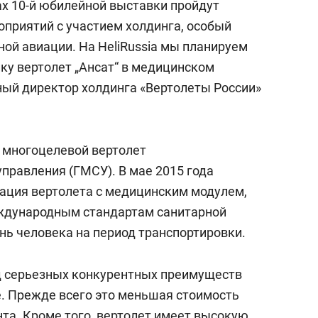
ах 10-й юбилейной выставки пройдут
приятий с участием холдинга, особый
ной авиации. На HeliRussia мы планируем
ку вертолет „Ансат“ в медицинском
ный директор холдинга «Вертолеты России»
 многоцелевой вертолет
правления (ГМСУ). В мае 2015 года
ция вертолета с медицинским модулем,
еждународным стандартам санитарной
нь человека на период транспортировки.
д серьезных конкурентных преимуществ
е. Прежде всего это меньшая стоимость
нта. Кроме того, вертолет имеет высокую