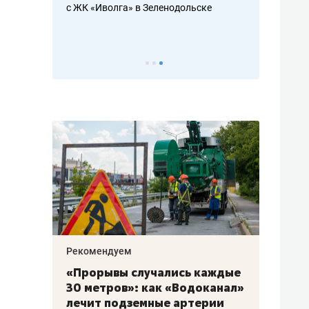
с ЖК «Иволга» в Зеленодольске
ть аксакалов и
школьной фор
налогах и раз
Рекомендуем
Рекоме
«Прорывы случались каждые
Не то
к
30 метров»: как «Водоканал»
гастр
а
лечит подземные артерии
задае