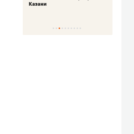
Казани
набер