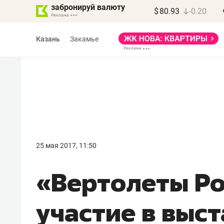
забронируй валюту
$
80.93
-0.20
Казань
Закамье
Марат Арсланов
«КирпичХолдинг»
25 мая 2017, 11:50
«Главная задача
«Вертолеты Ро
девелопера – найти
правильный продукт»
участие в выс
Девелопер из топ-10* застройщико
Башкортостана входит в Татарстан