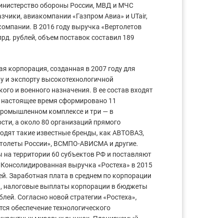
инистерство обороны России, МВД и МЧС
азчики, авиакомпании «Газпром Авиа» и UTair,
компании. В 2016 году выручка «Вертолетов
рд. рублей, объем поставок составил 189
я корпорация, созданная в 2007 году для
ву и экспорту высокотехнологичной
го и военного назначения. В ее состав входят
 в настоящее время сформировано 11
промышленном комплексе и три — в
ти, а около 80 организаций прямого
ходят такие известные бренды, как АВТОВАЗ,
ртолеты России», ВСМПО-АВИСМА и другие.
 на территории 60 субъектов РФ и поставляют
. Консолидированная выручка «Ростеха» в 2015
лей. Заработная плата в среднем по корпорации
ей, налоговые выплаты корпорации в бюджеты
лей. Согласно новой стратегии «Ростеха»,
тся обеспечение технологического