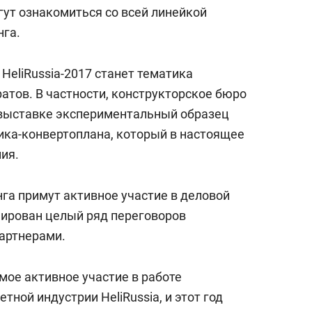
янием как основа
«Гонка Героев»
гут ознакомиться со всей линейкой
рупких команд
нга.
eliRussia-2017 станет тематика
атов. В частности, конструкторское бюро
 выставке экспериментальный образец
ка-конвертоплана, который в настоящее
ия.
га примут активное участие в деловой
нирован целый ряд переговоров
артнерами.
ое активное участие в работе
ной индустрии HeliRussia, и этот год