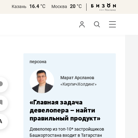
16.4
°С
20
°С
Казань
Москва
персона
азитов
Марат Арсланов
«КирпичХолдинг»
ных
«Главная задача
«Мама г
 может
девелопера – найти
помогае
мум
правильный продукт»
от болез
себя жи
Девелопер из топ-10* застройщиков
Башкортостана входит в Татарстан
арубежные
Наследница б