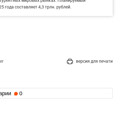
курентных мировых рынках. Планируемый
5 года составляет 4,3 трлн. рублей.
er
версия для печати
арии
0