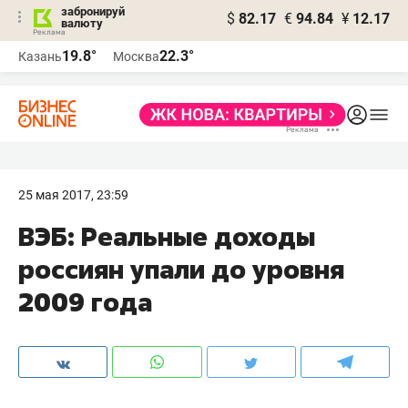
забронируй
$
82.17
€
94.84
¥
12.17
валюту
19.8°
22.3°
Казань
Москва
25 мая 2017, 23:59
ВЭБ: Реальные доходы
россиян упали до уровня
2009 года