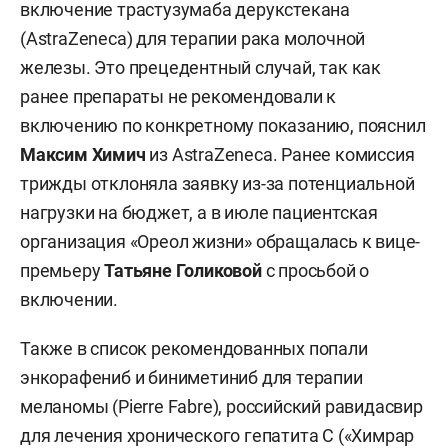
включение трастузумаба дерукстекана
(AstraZeneca) для терапии рака молочной
железы. Это прецедентный случай, так как
ранее препараты не рекомендовали к
включению по конкретному показанию, пояснил
Максим Химич
из AstraZeneca. Ранее комиссия
трижды отклоняла заявку из-за потенциальной
нагрузки на бюджет, а в июле пациентская
организация «Ореол жизни» обращалась к вице-
премьеру
Татьяне Голиковой
с просьбой о
включении.
Также в список рекомендованных попали
энкорафениб и биниметиниб для терапии
меланомы (Pierre Fabre), российский равидасвир
для лечения хронического гепатита С («Химрар