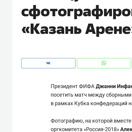
сфотографиро
рынки, почему надо знать аксакал
чем интересен Оман?
«Казань Арене
Президент ФИФА
Джанни Инфа
посетить матч между сборными 
в рамках Кубка конфедераций н
Рекомендуем
Рекоме
Как ГК «МИР ГРУПП» и ВТБ
150 ка
Фотографию, на которой вместе
создают оазис жилого
ID вме
комфорта под Казанью
оргкомитета «Россия-2018»
безоп
Алек