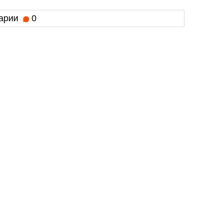
арии
0