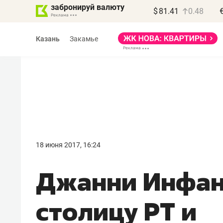
забронируй валюту
$
81.41
0.48
Казань
Закамье
Василь Мазитов
МАРТ
18 июня 2017, 16:24
«Не зная местных
Джанни Инфан
правил, бизнес может
потерять минимум
столицу РТ и
полгода»
Как бизнесу выйти на зарубежные