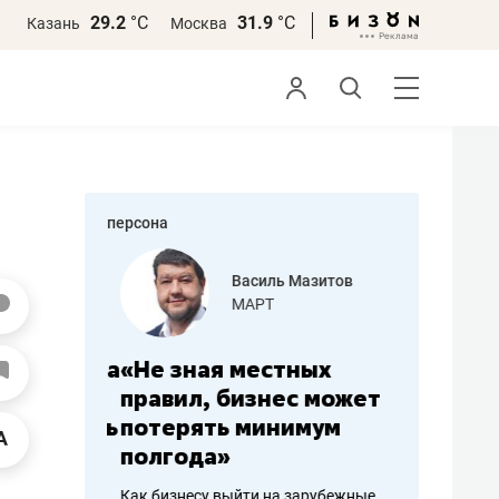
29.2
°С
31.9
°С
Казань
Москва
персона
еменова
Василь Мазитов
»
МАРТ
а: работа
«Не зная местных
«Мне лу
ечься
правил, бизнес может
не зара
вствовать
потерять минимум
чем пот
полгода»
репутац
пошиву
Как бизнесу выйти на зарубежные
Владелец от