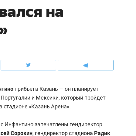
вался на
ов и
о трехкратном росте цен, дотошных
школьной формы о конт
клиентах и чудных запросах мастеров
налогах и развитии без 
»
нтино
прибыл в Казань — он планирует
Португалии и Мексики, который пройдет
а стадионе «Казань Арена».
ндуем
Рекомендуем
мер до квартиры и Face
Опыт выживания в дик
 с Инфантино запечатлены гендиректор
сто ключа: какой будет
природе, работа
асность в ЖК «Нова»
сей Сорокин
, гендиректор стадиона
с ментальным и физич
Радик