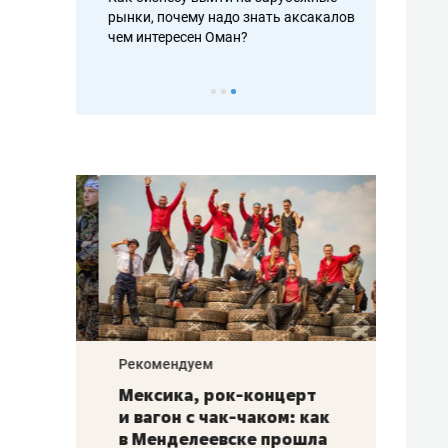
рафакте,
рынки, почему надо знать аксакалов и
о трехкратно
кредитов
чем интересен Оман?
клиентах и ч
Рекомендуем
Рекоме
ой
Мексика, рок-концерт
«Прор
и вагон с чак-чаком: как
30 ме
еским
в Менделеевске прошла
лечит