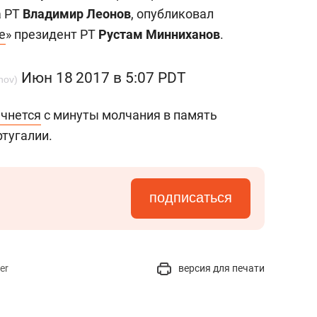
состоянием как основа
а РТ
Владимир Леонов
, опубликовал
антихрупких команд
е
» президент РТ
Рустам Минниханов
.
Июн 18 2017 в 5:07 PDT
nov)
ачнется
с минуты молчания в память
ртугалии.
подписаться
er
версия для печати