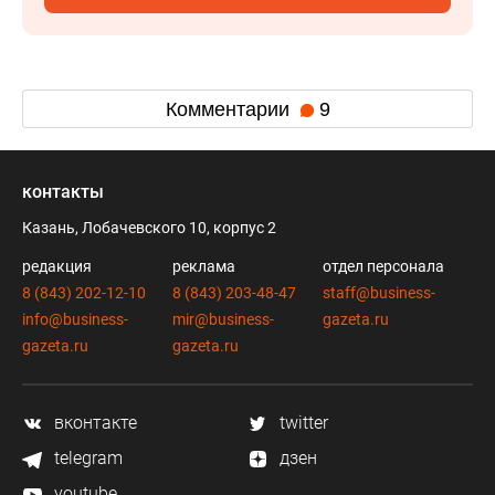
Комментарии
9
контакты
Казань, Лобачевского 10, корпус 2
редакция
реклама
отдел персонала
8 (843) 202-12-10
8 (843) 203-48-47
staff@business-
info@business-
mir@business-
gazeta.ru
gazeta.ru
gazeta.ru
вконтакте
twitter
telegram
дзен
youtube