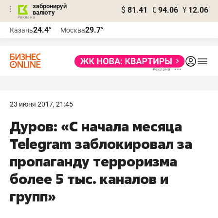
забронируй
$
81.41
€
94.06
¥
12.06
валюту
24.4°
29.7°
Казань
Москва
23 июня 2017, 21:45
Дуров: «С начала месяца
Telegram заблокировал за
пропаганду терроризма
более 5 тыс. каналов и
групп»