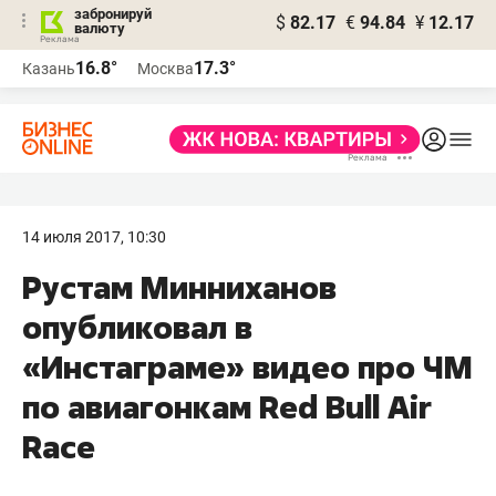
забронируй
$
82.17
€
94.84
¥
12.17
валюту
16.8°
17.3°
Казань
Москва
14 июля 2017, 10:30
Рустам Минниханов
опубликовал в
«Инстаграме» видео про ЧМ
по авиагонкам Red Bull Air
Race