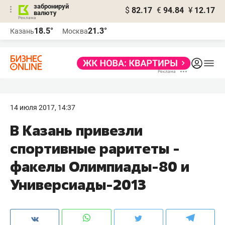
забронируй
$
82.17
€
94.84
¥
12.17
валюту
18.5°
21.3°
Казань
Москва
14 июля 2017, 14:37
В Казань привезли
спортивные раритеты -
факелы Олимпиады-80 и
Универсиады-2013