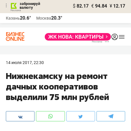
забронируй
$
82.17
€
94.84
¥
12.17
валюту
20.6°
20.3°
Казань
Москва
14 июля 2017, 22:30
Нижнекамску на ремонт
дачных кооперативов
выделили 75 млн рублей