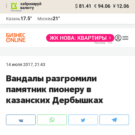
забронируй
$
81.41
€
94.06
¥
12.06
валюту
17.5°
21°
Казань
Москва
14 июля 2017, 21:43
Вандалы разгромили
памятник пионеру в
казанских Дербышках