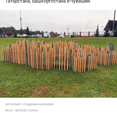
«Соединенные водой» казанской художницы
Жени Набиевой
— под кураторством арт-группы
«Замороженная конина». Проект посвящен
Волге как символу единства народов Поволжья
и реализован при поддержке грантовой
программы «Курше. Мирас». Сцену в этом году
оформили тематически: с использованием мха,
корней и ветвей деревьев, а инсталляцию
обещают сохранить минимум на полгода.
Параллельно работает ярмарка мастеров из
Татарстана, Башкортостана и Чувашии.