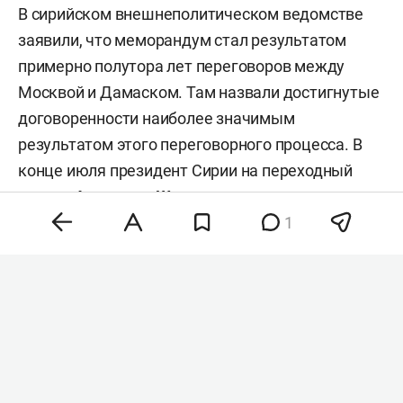
используются в военных целях, будет
пересмотрен.
Российские военные базы должны
преобразовать в совместные центры
подготовки и повышения квалификации. Новые
механизмы их работы, как сообщили в
сирийском МИДе, будут учитывать интересы
обеих стран. Переход к новому формату
1
российского присутствия должен занять не
более трех месяцев.
В сирийском внешнеполитическом ведомстве
заявили, что меморандум стал результатом
примерно полутора лет переговоров между
Москвой и Дамаском. Там назвали достигнутые
договоренности наиболее значимым