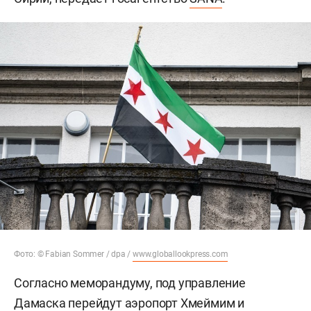
учебные центры
Москва и Дамаск договорились изменить
формат российского присутствия в Сирии.
Военные объекты планируется преобразовать в
совместные учебно-тренировочные центры, а
часть гражданской инфраструктуры передать
сирийской стороне. Об этом сообщил МИД
Сирии, передает госагентство
SANA
.