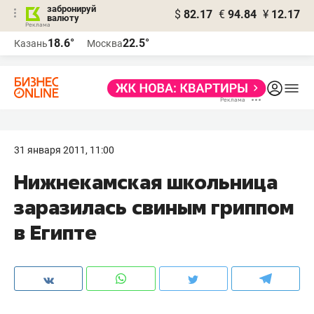
забронируй
$
82.17
€
94.84
¥
12.17
валюту
18.6°
22.5°
Казань
Москва
31 января 2011, 11:00
Нижнекамская школьница
заразилась свиным гриппом
в Египте