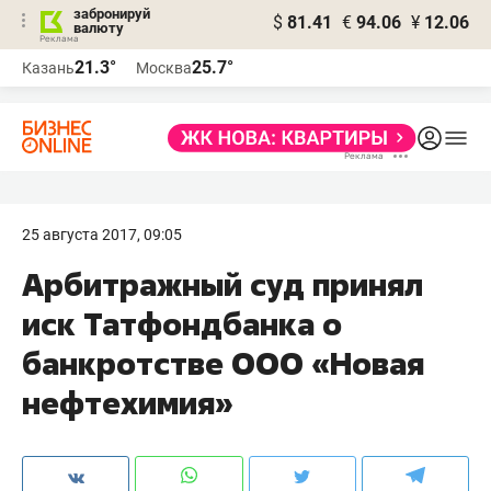
забронируй
$
81.41
€
94.06
¥
12.06
валюту
21.3°
25.7°
Казань
Москва
25 августа 2017, 09:05
Арбитражный суд принял
иск Татфондбанка о
банкротстве ООО «Новая
нефтехимия»