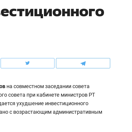
вестиционного
ов и
о трехкратном росте цен, дотошных
школьной формы о конт
клиентах и чудных запросах мастеров
налогах и развитии без 
ов
на совместном заседании совета
ого совета при кабинете министров РТ
юдается ухудшение инвестиционного
ндуем
Рекомендуем
язано с возрастающим административным
мер до квартиры и Face
Опыт выживания в дик
сто ключа: какой будет
природе, работа
асность в ЖК «Нова»
с ментальным и физич