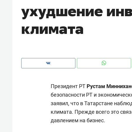
ухудшение ин
рынки, почему надо знать аксакал
чем интересен Оман?
климата
Президент РТ
Рустам Миннихан
безопасности РТ и экономическ
заявил, что в Татарстане набл
Рекомендуем
Рекоме
климата. Прежде всего это св
Как ГК «МИР ГРУПП» и ВТБ
150 ка
давлением на бизнес.
создают оазис жилого
ID вме
комфорта под Казанью
безоп