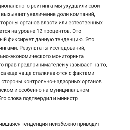
состоянием как основа
ционального рейтинга мы ухудшили свои
антихрупких команд
 вызывает увеличение доли компаний,
стороны органов власти или естественных
тся на уровне 12 процентов. Это
рый фиксирует данную тенденцию. Это
ингами. Результаты исследований,
ьно-экономического мониторинга
о прав предпринимателей указывает на то,
еса еще чаще сталкиваются с фактами
 стороны контрольно-надзорных органов
анском и особенно на муниципальном
Его слова подтвердил и министр
жившаяся тенденция неизбежно приводит