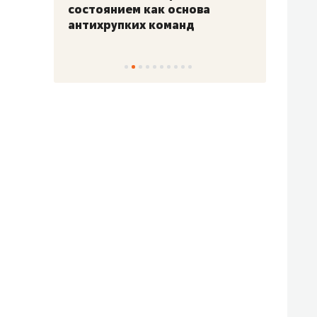
«Гонка Героев»
Казан