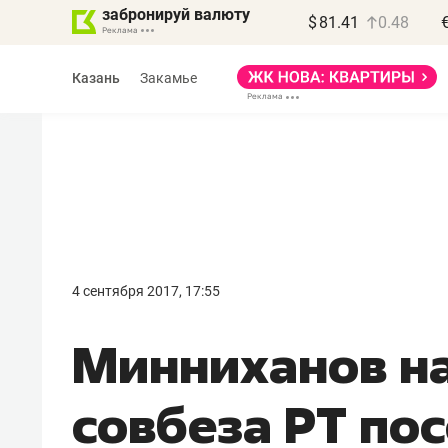
забронируй валюту
$
81.41
0.48
Казань
Закамье
Василь Мазитов
МАРТ
4 сентября 2017, 17:55
«Не зная местных
Минниханов на
правил, бизнес может
потерять минимум
совбеза РТ по
полгода»
Как бизнесу выйти на зарубежные