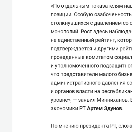
«По отдельным показателям на
позиции. Особую озабоченность
столкнувшихся с давлением со 
монополий. Рост здесь наблюдае
не единственный рейтинг, кото
подтверждается и другими рейт
проведенные комитетом социал
и уполномоченного подзащитног
что представители малого бизн
административного давления со
и органов власти на республик
уровне», — заявил Минниханов. 
экономики РТ
Артем Здунов
.
По мнению президента РТ, сло