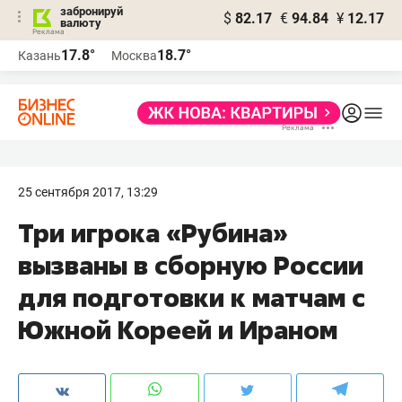
забронируй
$
82.17
€
94.84
¥
12.17
валюту
17.8°
18.7°
Казань
Москва
25 сентября 2017, 13:29
Три игрока «Рубина»
вызваны в сборную России
для подготовки к матчам с
Южной Кореей и Ираном