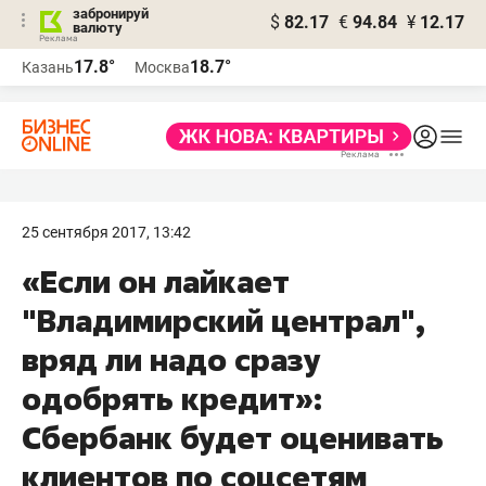
забронируй
$
82.17
€
94.84
¥
12.17
валюту
17.8°
18.7°
Казань
Москва
25 сентября 2017, 13:42
«Если он лайкает
"Владимирский централ",
вряд ли надо сразу
одобрять кредит​»:
Сбербанк будет оценивать
клиентов по соцсетям