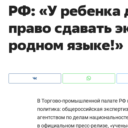
РФ: «У ребенка
рынки, почему надо знать аксакалов и
о 
чем интересен Оман?
кл
право сдавать э
родном языке!»
В Торгово-промышленной палате РФ 
Рекомендуем
Рекомендуем
политика: общероссийская эксперти
Как ГК «МИР ГРУПП» и ВТБ
150 камер 
агентством по делам национальносте
создают оазис жилого
ID вместо 
комфорта под Казанью
безопаснос
в официальном пресс-релизе, «учены