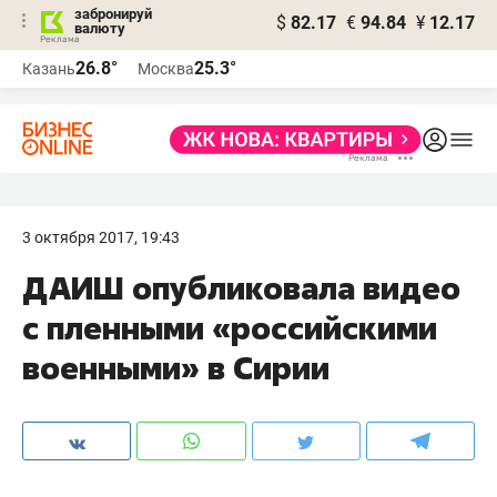
забронируй
$
82.17
€
94.84
¥
12.17
валюту
26.8°
25.3°
Казань
Москва
3 октября 2017, 19:43
ДАИШ опубликовала видео
с пленными «российскими
военными» в Сирии