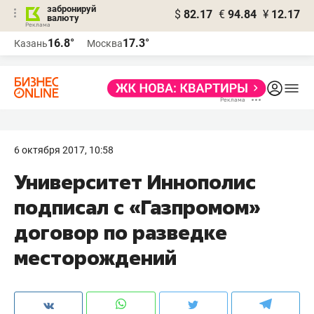
забронируй
$
82.17
€
94.84
¥
12.17
валюту
16.8°
17.3°
Казань
Москва
6 октября 2017, 10:58
Университет Иннополис
подписал с «Газпромом»
договор по разведке
месторождений