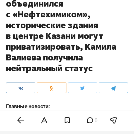
объединился
с «Нефтехимиком»,
исторические здания
в центре Казани могут
приватизировать, Камила
Валиева получила
нейтральный статус
Главные новости:
0
1. Казанский «Рубин»
выкупил
100%-ю долю у
нижнекамского «ФК „Нефтехимик“». Клубы