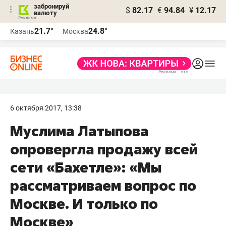
забронируй
$
82.17
€
94.84
¥
12.17
валюту
21.7°
24.8°
Казань
Москва
6 октября 2017, 13:38
Муслима Латыпова
опровергла продажу всей
сети «Бахетле»: «Мы
рассматриваем вопрос по
Москве. И только по
Москве»