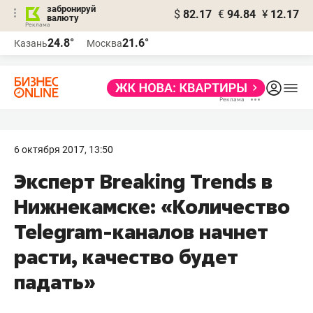
забронируй
$
82.17
€
94.84
¥
12.17
валюту
24.8°
21.6°
Казань
Москва
6 октября 2017, 13:50
Эксперт Breaking Trends в
Нижнекамске: «Количество
Telegram-каналов начнет
расти, качество будет
падать»