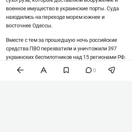
военное имущество в украинские порты. Суда
находились на переходе морем южнее и
восточнее Одессы.
Вместе с тем за прошедшую ночь российские
средства ПВО перехватили и уничтожили 397
украинских беспилотников над 15 регионами РФ.
В течение утра 8 августа ПВО также уничтожила
0
еще 83 беспилотника над 6 российскими
регионами и акваторией Азовского моря. В
Татарстане сегодня
действовали
режимы
беспилотной и ракетной опасности, также
закрывали небо над Казанью и Нижнекамском.
#
сво