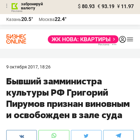
забронируй
$
80.93
€
93.19
¥
11.97
валюту
20.5°
22.4°
Казань
Москва
9 октября 2017, 18:26
Бывший замминистра
культуры РФ Григорий
Пирумов признан виновным
и освобожден в зале суда