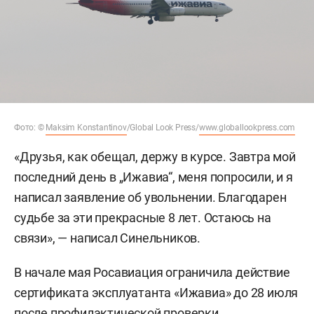
Фото: ©
Maksim Konstantinov
/Global Look Press/
www.globallookpress.com
«Друзья, как обещал, держу в курсе. Завтра мой
последний день в „Ижавиа“, меня попросили, и я
написал заявление об увольнении. Благодарен
судьбе за эти прекрасные 8 лет. Остаюсь на
связи», — написал Синельников.
В начале мая Росавиация ограничила действие
сертификата эксплуатанта «Ижавиа» до 28 июля
после профилактической проверки