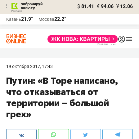
забронируй
$
81.41
€
94.06
¥
12.06
валюту
21.9°
22.2°
Казань
Москва
19 октября 2017, 17:43
Путин: «В Торе написано,
что отказываться от
территории – большой
грех»