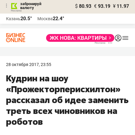
забронируй
$
80.93
€
93.19
¥
11.97
валюту
20.5°
22.4°
Казань
Москва
28 октября 2017, 23:55
Кудрин на шоу
«Прожекторперисхилтон»
рассказал об идее заменить
треть всех чиновников на
роботов