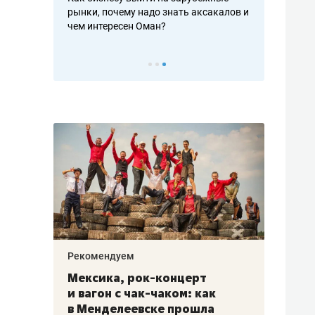
рафакте,
рынки, почему надо знать аксакалов и
о трехкратно
кредитов
чем интересен Оман?
клиентах и ч
Рекомендуем
Рекоме
ой
Мексика, рок-концерт
«Прор
и вагон с чак-чаком: как
30 ме
еским
в Менделеевске прошла
лечит