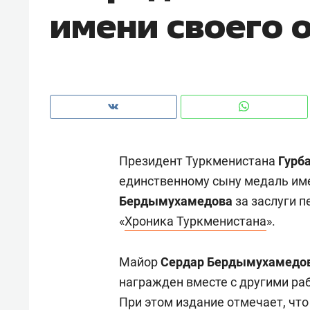
имени своего 
рынки, почему надо знать аксакал
чем интересен Оман?
Президент Туркменистана
Гурб
единственному сыну медаль им
Бердымухамедова
за заслуги 
«
Хроника Туркменистана
».
Рекомендуем
Рекоме
Майор
Сердар Бердымухамедо
Как ГК «МИР ГРУПП» и ВТБ
150 ка
награжден вместе с другими ра
создают оазис жилого
ID вме
При этом издание отмечает, чт
комфорта под Казанью
безоп