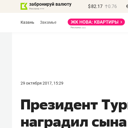
забронируй валюту
$
82.17
0.76
Казань
Закамье
Василь Мазитов
МАРТ
29 октября 2017, 15:29
«Не зная местных
Президент Ту
правил, бизнес может
потерять минимум
наградил сын
полгода»
Как бизнесу выйти на зарубежные