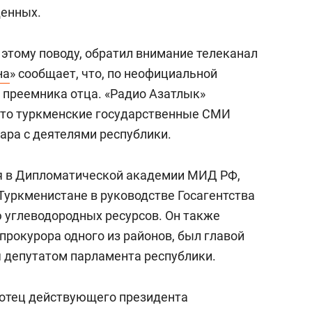
состоянием как основа
денных.
антихрупких команд
этому поводу, обратил внимание телеканал
на
» сообщает, что, по неофициальной
и преемника отца. «Радио Азатлык»
 что туркменские государственные СМИ
ра с деятелями республики.
 в Дипломатической академии МИД РФ,
 Туркменистане в руководстве Госагентства
 углеводородных ресурсов. Он также
рокурора одного из районов, был главой
 депутатом парламента республики.
отец действующего президента