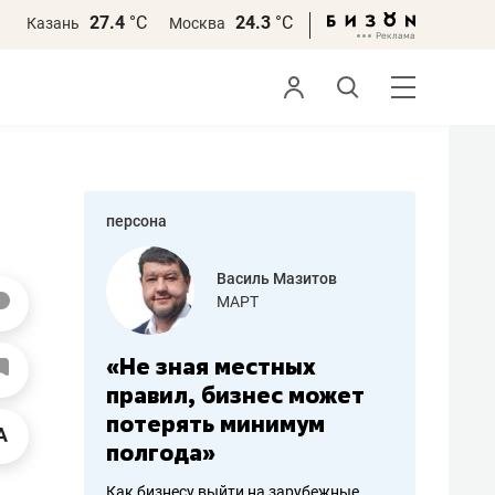
27.4
°С
24.3
°С
Казань
Москва
персона
еменова
Василь Мазитов
»
МАРТ
а: работа
«Не зная местных
«Мне лу
ечься
правил, бизнес может
не зара
вствовать
потерять минимум
чем пот
полгода»
репутац
пошиву
Как бизнесу выйти на зарубежные
Владелец от