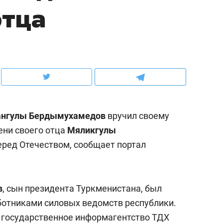
отца
ов и
о трехкратном росте цен, дотошных
школьной формы о конт
клиентах и чудных запросах мастеров
налогах и развитии без 
ангулы Бердымухамедов
вручил своему
ени своего отца
Мяликгулы
перед Отечеством, сообщает портал
ндуем
Рекомендуем
в
, сын президента Туркменистана, был
мер до квартиры и Face
Опыт выживания в дик
ботниками силовых ведомств республики.
сто ключа: какой будет
природе, работа
о государственное информагентство ТДХ
асность в ЖК «Нова»
с ментальным и физич