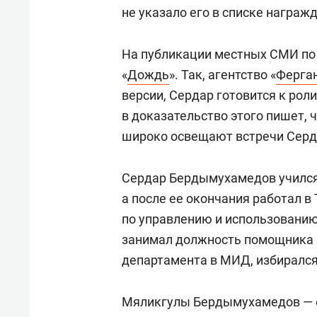
не указало его в списке награж
На публикации местных СМИ по 
«
Дождь
». Так, агентство «
Ферга
версии, Сердар готовится к рол
в доказательство этого пишет,
широко освещают встречи Серда
Сердар Бердымухамедов учился
а после ее окончания работал в
по управлению и использованию
занимал должность помощника п
департамента в МИД, избирался
Мяликгулы Бердымухамедов — 